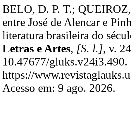
BELO, D. P. T.; QUEIROZ, J
entre José de Alencar e Pin
literatura brasileira do séc
Letras e Artes
,
[S. l.]
, v. 2
10.47677/gluks.v24i3.490.
https://www.revistaglauks.u
Acesso em: 9 ago. 2026.