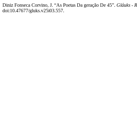
Diniz Fonseca Corvino, J. “As Poetas Da geração De 45”.
Gláuks - R
doi:10.47677/gluks.v25i03.557.