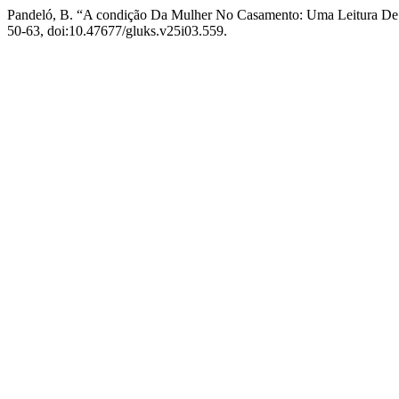
Pandeló, B. “A condição Da Mulher No Casamento: Uma Leitura De
50-63, doi:10.47677/gluks.v25i03.559.