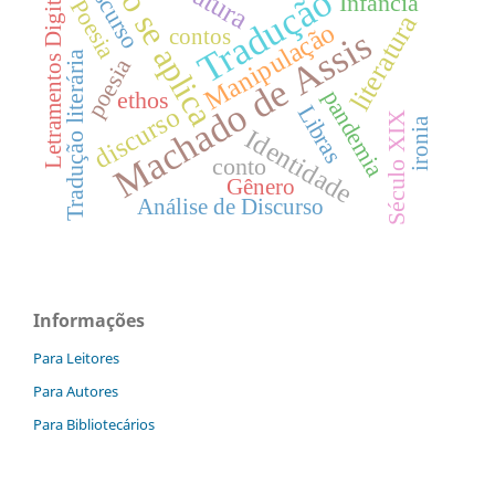
não se aplica
Discurso
Letramentos Digitais
Tradução
Infância
Poesia
literatura
Manipulação
Machado de Assis
contos
Tradução literária
poesia
pandemia
ethos
Libras
discurso
Século XIX
ironia
Identidade
conto
Gênero
Análise de Discurso
Informações
Para Leitores
Para Autores
Para Bibliotecários