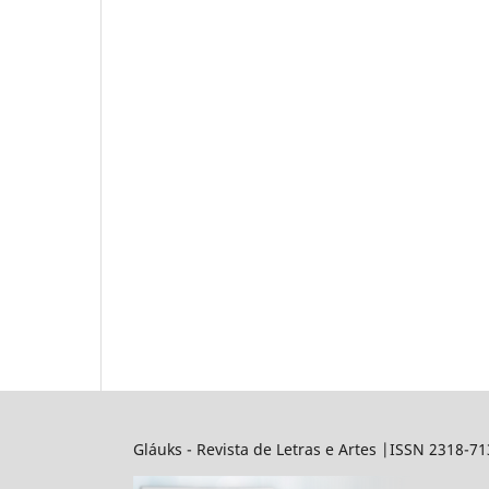
Gláuks - Revista de Letras e Artes |ISSN 2318-7