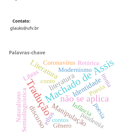
Contato:
glauks@ufv.br
Palavras-chave
Machado de Assis
Literatura
Coronavírus
Retórica
Modernismo
Libras
literatura
ironia
Identidade
conto
Tradução
Poesia
Semiolinguística
Naturalismo
não se aplica
Infância
Manipulação
poesia
discurso
ethos
pandemia
contos
Gênero