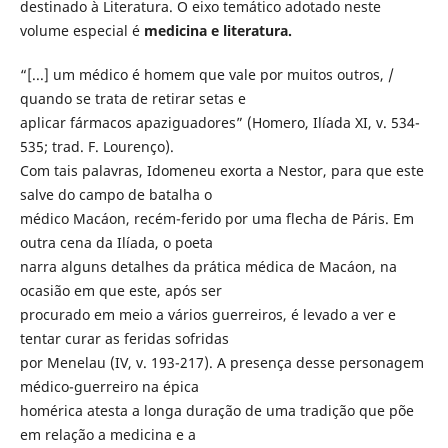
destinado à Literatura. O eixo temático adotado neste
volume especial é
medicina e literatura.
“[...] um médico é homem que vale por muitos outros, /
quando se trata de retirar setas e
aplicar fármacos apaziguadores” (Homero, Ilíada XI, v. 534-
535; trad. F. Lourenço).
Com tais palavras, Idomeneu exorta a Nestor, para que este
salve do campo de batalha o
médico Macáon, recém-ferido por uma flecha de Páris. Em
outra cena da Ilíada, o poeta
narra alguns detalhes da prática médica de Macáon, na
ocasião em que este, após ser
procurado em meio a vários guerreiros, é levado a ver e
tentar curar as feridas sofridas
por Menelau (IV, v. 193-217). A presença desse personagem
médico-guerreiro na épica
homérica atesta a longa duração de uma tradição que põe
em relação a medicina e a