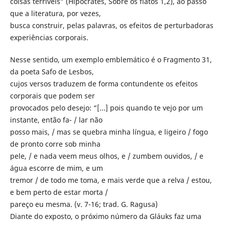
coisas terríveis” (Hipócrates, Sobre os flatos 1,2), ao passo
que a literatura, por vezes,
busca construir, pelas palavras, os efeitos de perturbadoras
experiências corporais.
Nesse sentido, um exemplo emblemático é o Fragmento 31,
da poeta Safo de Lesbos,
cujos versos traduzem de forma contundente os efeitos
corporais que podem ser
provocados pelo desejo: “[...] pois quando te vejo por um
instante, então fa- / lar não
posso mais, / mas se quebra minha língua, e ligeiro / fogo
de pronto corre sob minha
pele, / e nada veem meus olhos, e / zumbem ouvidos, / e
água escorre de mim, e um
tremor / de todo me toma, e mais verde que a relva / estou,
e bem perto de estar morta /
pareço eu mesma. (v. 7-16; trad. G. Ragusa)
Diante do exposto, o próximo número da Gláuks faz uma