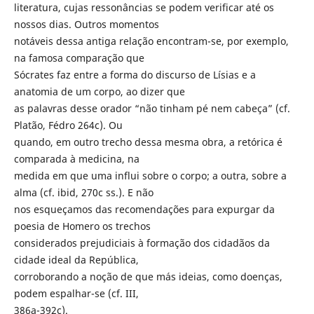
literatura, cujas ressonâncias se podem verificar até os
nossos dias. Outros momentos
notáveis dessa antiga relação encontram-se, por exemplo,
na famosa comparação que
Sócrates faz entre a forma do discurso de Lísias e a
anatomia de um corpo, ao dizer que
as palavras desse orador “não tinham pé nem cabeça” (cf.
Platão, Fédro 264c). Ou
quando, em outro trecho dessa mesma obra, a retórica é
comparada à medicina, na
medida em que uma influi sobre o corpo; a outra, sobre a
alma (cf. ibid, 270c ss.). E não
nos esqueçamos das recomendações para expurgar da
poesia de Homero os trechos
considerados prejudiciais à formação dos cidadãos da
cidade ideal da República,
corroborando a noção de que más ideias, como doenças,
podem espalhar-se (cf. III,
386a-392c).