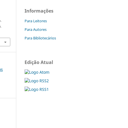
Informações
Para Leitores
.
6.
Para Autores
Para Bibliotecários
Edição Atual
os
e