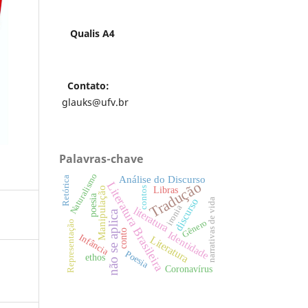
Qualis A4
Contato:
glauks@ufv.br
Palavras-chave
Naturalismo
Análise do Discurso
Retórica
Tradução
Literatura Brasileira
Manipulação
contos
Libras
poesia
discurso
narrativas de vida
ironia
literatura
não se aplica
Gênero
Representação
conto
Identidade
Infância
Literatura
Poesia
ethos
Coronavírus