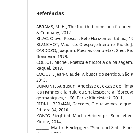
Referências
ABRAMS, M. H., The fourth dimension of a poem.
& Company, 2012.
BILAC, Olavo. Poesias. Belo Horizonte: Itatiaia, 1
BLANCHOT, Maurice. O espaço literário. Rio de J
CARDOZO, Joaquim. Poesias completas. 2.ed. Rio 
Brasileira, 1979.
COLLOT, Michel. Poética e filosofia da paisagem. 
Raquel, 2013.
COQUET, Jean-Claude. A busca do sentido. São P
2013.
DUMONT, Augustin. Angoisse et extase de l’ima
les Hymnes à la nuit, ou Shakespeare à l’épreuve
germaniques, v. 66. Paris: Klincksieck, 2011.
DIDI-HUBERMAN, Georges. O que vemos, o que no
Editora 34, 2010.
KÖNIG, Siegfried. Martin Heidegger. Sein Leben
Kindle, 2014.
_______. Martin Heideggers “Sein und Zeit”. Eine