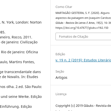
Como Citar
MARTAGÂO GESTEIRA, S. F. (2020). Alguns
aspectos da paisagem em Joaquim Cardozo
 N. York, London: Norton
Gláuks - Revista De Letras E Artes
,
19
(2), 16–3
https://doi.org/10.47677/gluks.v19i2.150
985.
Fomatos de Citação
aneiro, Rocco, 2011.
de Janeiro: Civilização
Rio de Janeiro: Oficina
Edição
v. 19 n. 2 (2019): Estudos Literári
aulo, Martins Fontes,
Seção
ge transcendantale dans
 de Novalis. In: Études
Artigos
s olha. 2.ed. São Paulo:
Licença
 und seine Werke. Edição
Copyright (c) 2019 Gláuks - Revista d
 Einführung. Edição