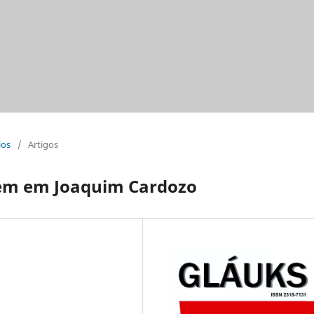
ios
/
Artigos
gem em Joaquim Cardozo