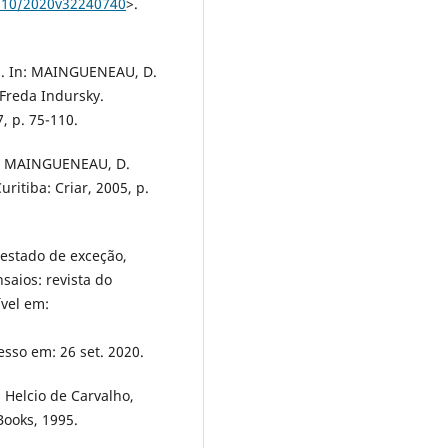
0310/2020v32240740
>.
. In: MAINGUENEAU, D.
Freda Indursky.
, p. 75-110.
n: MAINGUENEAU, D.
ritiba: Criar, 2005, p.
 estado de exceção,
nsaios: revista do
vel em:
esso em: 26 set. 2020.
Helcio de Carvalho,
Books, 1995.