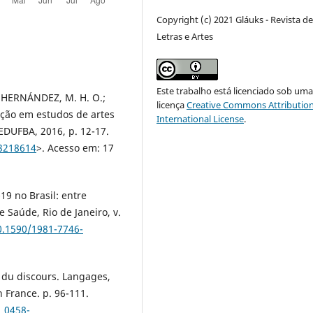
Copyright (c) 2021 Gláuks - Revista d
Letras e Artes
Este trabalho está licenciado sob um
: HERNÁNDEZ, M. H. O.;
licença
Creative Commons Attribution
cação em estudos de artes
International License
.
 EDUFBA, 2016, p. 12-17.
23218614
>. Acesso em: 17
9 no Brasil: entre
 Saúde, Rio de Janeiro, v.
10.1590/1981-7746-
du discours. Langages,
n France. p. 96-111.
_0458-