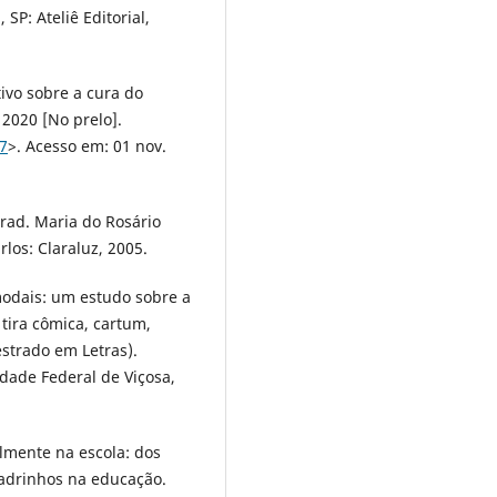
 SP: Ateliê Editorial,
ivo sobre a cura do
2020 [No prelo].
27
>. Acesso em: 01 nov.
Trad. Maria do Rosário
rlos: Claraluz, 2005.
modais: um estudo sobre a
tira cômica, cartum,
estrado em Letras).
dade Federal de Viçosa,
lmente na escola: dos
adrinhos na educação.