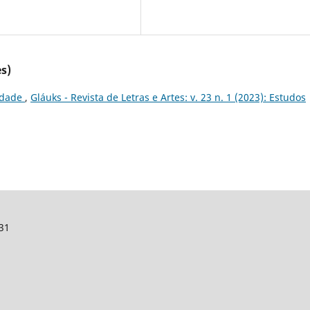
s)
rdade
,
Gláuks - Revista de Letras e Artes: v. 23 n. 1 (2023): Estudos
131