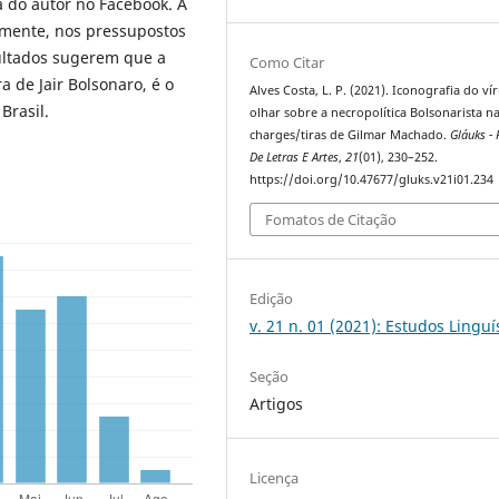
 do autor no Facebook. A
lmente, nos pressupostos
sultados sugerem que a
Como Citar
 de Jair Bolsonaro, é o
Alves Costa, L. P. (2021). Iconografia do ví
Brasil.
olhar sobre a necropolítica Bolsonarista n
charges/tiras de Gilmar Machado.
Gláuks - 
De Letras E Artes
,
21
(01), 230–252.
https://doi.org/10.47677/gluks.v21i01.234
Fomatos de Citação
Edição
v. 21 n. 01 (2021): Estudos Linguí
Seção
Artigos
Licença