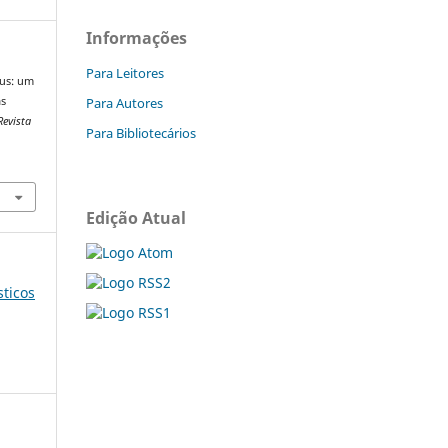
Informações
Para Leitores
rus: um
Para Autores
as
Revista
Para Bibliotecários
Edição Atual
sticos