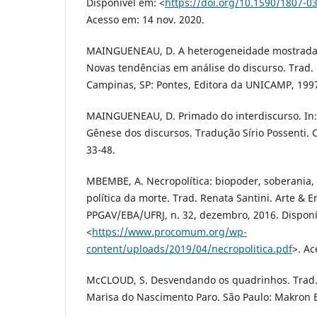
Disponível em: <
https://doi.org/10.1590/1807-
Acesso em: 14 nov. 2020.
MAINGUENEAU, D. A heterogeneidade mostrada
Novas tendências em análise do discurso. Trad. 
Campinas, SP: Pontes, Editora da UNICAMP, 1997
MAINGUENEAU, D. Primado do interdiscurso. I
Gênese dos discursos. Tradução Sírio Possenti. Cu
33-48.
MBEMBE, A. Necropolítica: biopoder, soberania,
política da morte. Trad. Renata Santini. Arte & E
PPGAV/EBA/UFRJ, n. 32, dezembro, 2016. Disponí
<
https://www.procomum.org/wp-
content/uploads/2019/04/necropolitica.pdf
>. Ac
McCLOUD, S. Desvendando os quadrinhos. Trad. 
Marisa do Nascimento Paro. São Paulo: Makron 