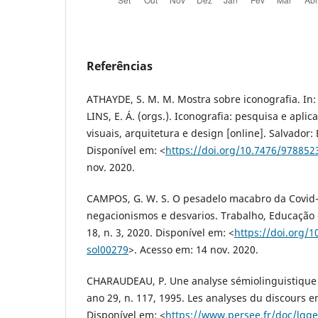
Referências
ATHAYDE, S. M. M. Mostra sobre iconografia. In
LINS, E. Á. (orgs.). Iconografia: pesquisa e apli
visuais, arquitetura e design [online]. Salvador:
Disponível em: <
https://doi.org/10.7476/97885
nov. 2020.
CAMPOS, G. W. S. O pesadelo macabro da Covid-1
negacionismos e desvarios. Trabalho, Educação e
18, n. 3, 2020. Disponível em: <
https://doi.org/
sol00279
>. Acesso em: 14 nov. 2020.
CHARAUDEAU, P. Une analyse sémiolinguistique 
ano 29, n. 117, 1995. Les analyses du discours e
Disponível em: <
https://www.persee.fr/doc/lgge