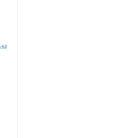
e
a
 4.0