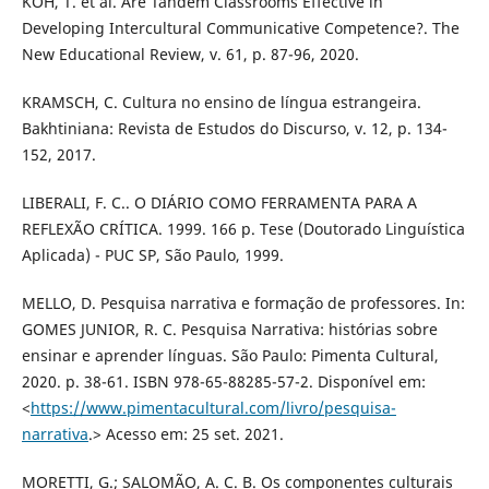
KOH, T. et al. Are Tandem Classrooms Effective in
Developing Intercultural Communicative Competence?. The
New Educational Review, v. 61, p. 87-96, 2020.
KRAMSCH, C. Cultura no ensino de língua estrangeira.
Bakhtiniana: Revista de Estudos do Discurso, v. 12, p. 134-
152, 2017.
LIBERALI, F. C.. O DIÁRIO COMO FERRAMENTA PARA A
REFLEXÃO CRÍTICA. 1999. 166 p. Tese (Doutorado Linguística
Aplicada) - PUC SP, São Paulo, 1999.
MELLO, D. Pesquisa narrativa e formação de professores. In:
GOMES JUNIOR, R. C. Pesquisa Narrativa: histórias sobre
ensinar e aprender línguas. São Paulo: Pimenta Cultural,
2020. p. 38-61. ISBN 978-65-88285-57-2. Disponível em:
<
https://www.pimentacultural.com/livro/pesquisa-
narrativa
.> Acesso em: 25 set. 2021.
MORETTI, G.; SALOMÃO, A. C. B. Os componentes culturais