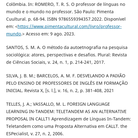
Colômbia. In: ROMERO, T. R. S. O professor de línguas no
mundo e o mundo no professor. São Paulo: Pimenta
Cuultural. p. 68-94. ISBN 9786559394357.2022. Disponível
em: <
https://www.pimentacultural.com/livro/professor-
mundo
.> Acesso em: 9 ago. 2023.
SANTOS, S. M. A. O método da autoetnografia na pesquisa
sociológica: atores, perspectivas e desafios. Plural: Revista
de Ciências Sociais, v. 24, n. 1, p. 214-241, 2017.
SILVA, J. B. M.; BARCELOS, A. M. F. DESVELANDO A PAIXÃO
PELO ENSINO DE PROFESSORES DE INGLÊS EM FORMAÇÃO
INICIAL. Revista X, [s. l.], v. 16, n. 2, p. 381-408, 2021
TELLES, J. A.; VASSALLO, M. L. FOREIGN LANGUAGE
LEARNING IN-TANDEM: TELETANDEM AS AN ALTERNATIVE
PROPOSAL IN CALLT1 Aprendizagem de Línguas In-Tandem:
Teletandem como uma Proposta Alternativa em CALLT. the
ESPecialist, v. 27, n. 2, 2006.