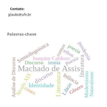
Contato:
glauks@ufv.br
Palavras-chave
pandemia
Semiolinguística
poesia
contos
ethos
literatura
Poesia
Joaquim Cardozo
Análise de Discurso
Discurso
ironia
Machado de Assis
discurso
Modernismo
Naturalismo
Século XIX
Infância
Literatura
Libras
Identidade
Gênero
conto