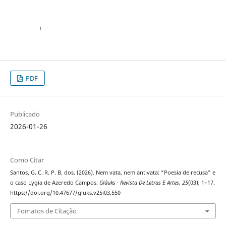
PDF
Publicado
2026-01-26
Como Citar
Santos, G. C. R. P. B. dos. (2026). Nem vata, nem antivata: "Poesia de recusa" e
o caso Lygia de Azeredo Campos.
Gláuks - Revista De Letras E Artes
,
25
(03), 1–17.
https://doi.org/10.47677/gluks.v25i03.550
Fomatos de Citação