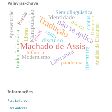
Palavras-chave
Semiolinguística
Manipulação
Apresentação
Poesia
Identidade
Tradução
contos
Discurso
não se aplica
poesia
Análise de Discurso
Libras
conto
ethos
Tradução literária
discurso
Machado de Assis
literatura
Literatura
Infância
Modernismo
pandemia
Informações
Para Leitores
Para Autores