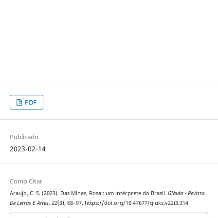
PDF
Publicado
2023-02-14
Como Citar
Araujo, C. S. (2023). Das Minas, Rosa:: um intérprete do Brasil.
Gláuks - Revista
De Letras E Artes
,
22
(3), 68–97. https://doi.org/10.47677/gluks.v22i3.314