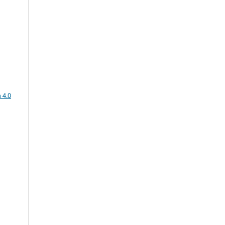
e
a
 4.0