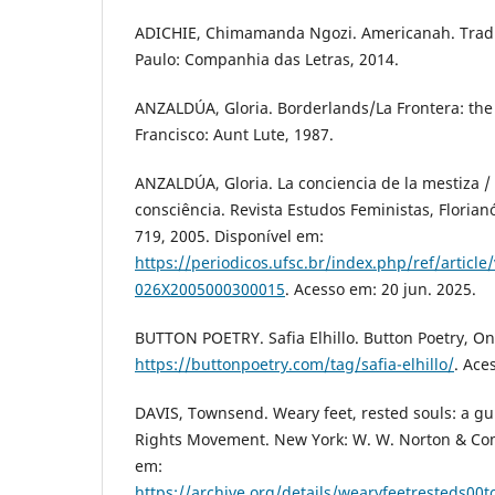
ADICHIE, Chimamanda Ngozi. Americanah. Tradu
Paulo: Companhia das Letras, 2014.
ANZALDÚA, Gloria. Borderlands/La Frontera: the
Francisco: Aunt Lute, 1987.
ANZALDÚA, Gloria. La conciencia de la mestiza
consciência. Revista Estudos Feministas, Florianóp
719, 2005. Disponível em:
https://periodicos.ufsc.br/index.php/ref/article
026X2005000300015
. Acesso em: 20 jun. 2025.
BUTTON POETRY. Safia Elhillo. Button Poetry, On
https://buttonpoetry.com/tag/safia-elhillo/
. Ace
DAVIS, Townsend. Weary feet, rested souls: a gui
Rights Movement. New York: W. W. Norton & Com
em:
https://archive.org/details/wearyfeetresteds