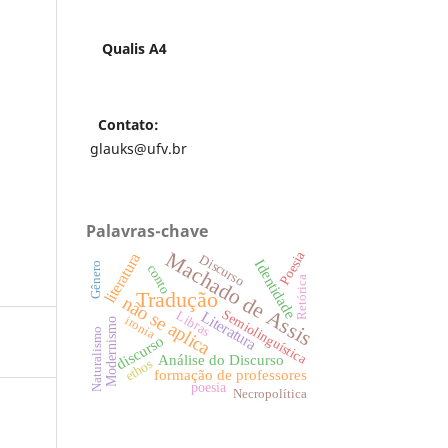
Qualis A4
Contato:
glauks@ufv.br
Palavras-chave
Machado de Assis
Poesia
literatura
Discurso
Identidade
Gênero
conto
Retórica
Tradução
não se aplica
Semiolinguística
Libras
Literatura
ironia
Modernismo
Naturalismo
discurso
Análise do Discurso
ethos
formação de professores
poesia
Necropolítica