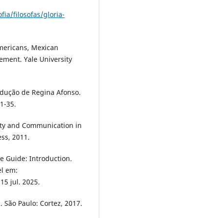
ia/filosofas/gloria-
mericans, Mexican
ment. Yale University
radução de Regina Afonso.
1-35.
ity and Communication in
ess, 2011.
 Guide: Introduction.
el em:
15 jul. 2025.
 São Paulo: Cortez, 2017.