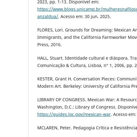
2023, pp. 1-13. Disponível em:
https://www.blogs.unicamp.br/mulheresnafilosof
anzaldua/
. Acesso em: 30 jun. 2025.
FLORES, Lori. Grounds for Dreaming: Mexican A
Immigrants, and the California Farmworker Move
Press, 2016.
HALL, Stuart. Identidade cultural e diáspora. T
Comunicação & Cultura, Lisboa, n° 1, 2006, pp. 2
KESTER, Grant H. Conversation Pieces: Commun
Modern Art. Berkeley: University of California Pr
LIBRARY OF CONGRESS. Mexican War: A Resource
Washington, D.C.: Library of Congress. Disponív
https://guides.loc.gov/mexican-war
. Acesso em: 
MCLAREN, Peter. Pedagogia Crítica e Resistência.