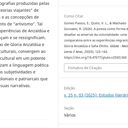
ografias produzidas pelas
teorias viajantes” de
Como Citar
s e as concepções de
ito de “artivismo”. Tal
Gomes Passos, E., Quito, V. L., & Machado
Gonzalez, R. (2026). A poesia como forma 
xperiências de Anzaldúa e
desafiar as amarras da colonialidade: uma 
açam e se ressignificam.
comparativa entre as experiências migrant
as de Gloria Anzaldúa e
Gloria Anzaldúa e Safia Elhillo.
Gláuks - Revi
 culturais, convergem ao
Letras E Artes
,
25
(03), 123–143.
 cultural em um potente
https://doi.org/10.47677/gluks.v25i03.560
izam a linguagem poética
Fomatos de Citação
s subjetividades e
oloniais e patriarcais que
 suas narrativas.
Edição
v. 25 n. 03 (2025): Estudos literár
Seção
Vários