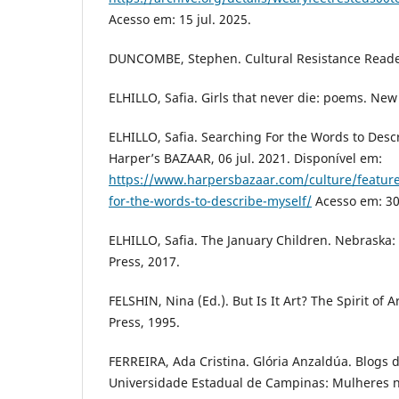
Acesso em: 15 jul. 2025.
DUNCOMBE, Stephen. Cultural Resistance Reader
ELHILLO, Safia. Girls that never die: poems. New
ELHILLO, Safia. Searching For the Words to Descr
Harper’s BAZAAR, 06 jul. 2021. Disponível em:
https://www.harpersbazaar.com/culture/featur
for-the-words-to-describe-myself/
Acesso em: 30
ELHILLO, Safia. The January Children. Nebraska:
Press, 2017.
FELSHIN, Nina (Ed.). But Is It Art? The Spirit of A
Press, 1995.
FERREIRA, Ada Cristina. Glória Anzaldúa. Blogs 
Universidade Estadual de Campinas: Mulheres na F