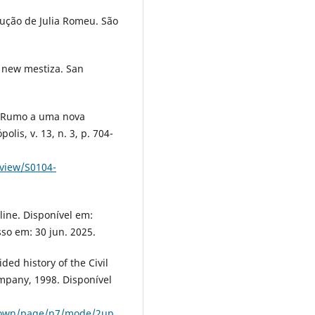
ção de Julia Romeu. São
 new mestiza. San
 / Rumo a uma nova
olis, v. 13, n. 3, p. 704-
/view/S0104-
line. Disponível em:
sso em: 30 jun. 2025.
ded history of the Civil
pany, 1998. Disponível
00town/page/n7/mode/2up
.