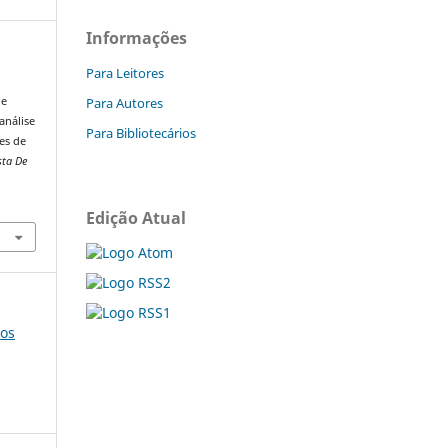
Informações
Para Leitores
Para Autores
de
análise
Para Bibliotecários
es de
sta De
Edição Atual
ios