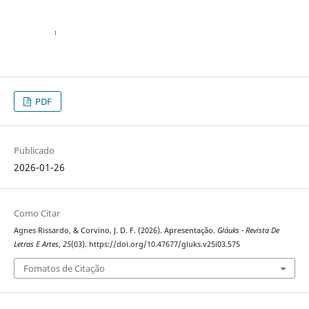
PDF
Publicado
2026-01-26
Como Citar
Agnes Rissardo, & Corvino, J. D. F. (2026). Apresentação.
Gláuks - Revista De
Letras E Artes
,
25
(03). https://doi.org/10.47677/gluks.v25i03.575
Fomatos de Citação