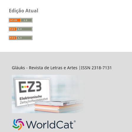
Edição Atual
Gláuks - Revista de Letras e Artes |ISSN 2318-7131