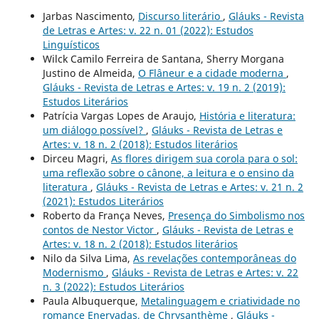
Jarbas Nascimento,
Discurso literário
,
Gláuks - Revista
de Letras e Artes: v. 22 n. 01 (2022): Estudos
Linguísticos
Wilck Camilo Ferreira de Santana, Sherry Morgana
Justino de Almeida,
O Flâneur e a cidade moderna
,
Gláuks - Revista de Letras e Artes: v. 19 n. 2 (2019):
Estudos Literários
Patrícia Vargas Lopes de Araujo,
História e literatura:
um diálogo possível?
,
Gláuks - Revista de Letras e
Artes: v. 18 n. 2 (2018): Estudos literários
Dirceu Magri,
As flores dirigem sua corola para o sol:
uma reflexão sobre o cânone, a leitura e o ensino da
literatura
,
Gláuks - Revista de Letras e Artes: v. 21 n. 2
(2021): Estudos Literários
Roberto da França Neves,
Presença do Simbolismo nos
contos de Nestor Victor
,
Gláuks - Revista de Letras e
Artes: v. 18 n. 2 (2018): Estudos literários
Nilo da Silva Lima,
As revelações contemporâneas do
Modernismo
,
Gláuks - Revista de Letras e Artes: v. 22
n. 3 (2022): Estudos Literários
Paula Albuquerque,
Metalinguagem e criatividade no
romance Enervadas, de Chrysanthème
,
Gláuks -