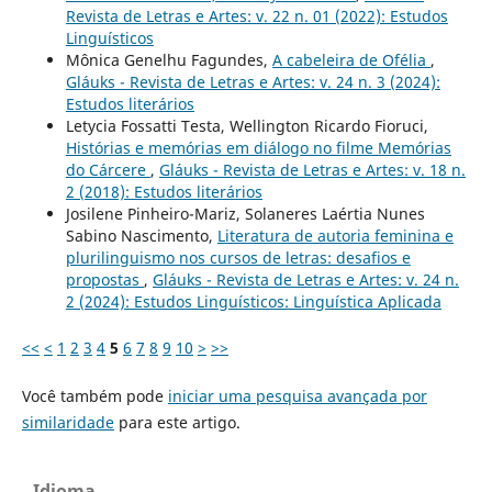
Revista de Letras e Artes: v. 22 n. 01 (2022): Estudos
Linguísticos
Mônica Genelhu Fagundes,
A cabeleira de Ofélia
,
Gláuks - Revista de Letras e Artes: v. 24 n. 3 (2024):
Estudos literários
Letycia Fossatti Testa, Wellington Ricardo Fioruci,
Histórias e memórias em diálogo no filme Memórias
do Cárcere
,
Gláuks - Revista de Letras e Artes: v. 18 n.
2 (2018): Estudos literários
Josilene Pinheiro-Mariz, Solaneres Laértia Nunes
Sabino Nascimento,
Literatura de autoria feminina e
plurilinguismo nos cursos de letras: desafios e
propostas
,
Gláuks - Revista de Letras e Artes: v. 24 n.
2 (2024): Estudos Linguísticos: Linguística Aplicada
<<
<
1
2
3
4
5
6
7
8
9
10
>
>>
Você também pode
iniciar uma pesquisa avançada por
similaridade
para este artigo.
Idioma