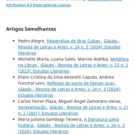
Attribution 4.0 International License
.
Artigos Semelhantes
Pedro Alegre,
Patografias de Brás Cubas
,
Gláuks -
Revista de Letras e Artes: v. 24 n. 3 (2024): Estudos
literários
Michelle Murta, Luana Sales, Marcos Ataliba,
Metáfora
na Libras
,
Gláuks - Revista de Letras e Artes: v. 23 n. 2
(2023): Estudos Literários
Elieni Cristina da Silva Amorelli Caputo, Andrea
Funchal Lens,
Reflexos do pacto de Dorian Gray
,
Gláuks - Revista de Letras e Artes: v. 24 n. 3 (2024):
Estudos literários
Carlos Ferrer Plaza, Miguel Ángel Zamorano Heras,
Apresentação
,
Gláuks - Revista de Letras e Artes: v. 21
n. 2 (2021): Estudos Literários
Maria Juliana Gambogi Teixeira,
A literatura como
história
,
Gláuks - Revista de Letras e Artes: v. 24 n. 3
(2024): Estudos literários