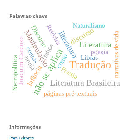
Palavras-chave
Naturalismo
Retórica
Discurso
discurso
Manipulação
literatura
narrativas de vida
Joaquim Cardozo
Literatura
ethos
contos
não se aplica
poesia
conto
Libras
ironia
Necropolítica
Tradução
Infância
Poesia
Literatura Brasileira
páginas pré-textuais
Informações
Para Leitores