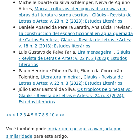
Michelle Duarte da Silva Schlemper, Neiva de Aquino
Albres,
Marcas culturais ideológicas-discursivas em
obras da literatura surda escritas
,
Gláuks - Revista de
Letras e Artes: v. 23 n. 2 (2023): Estudos Literários
Daniele Aparecida Pereira Zaratin, Ana Lúcia Trevisan,
La construcción del espaço ficcional en agua quemada
de Carlos Fuentes:
,
Gláuks - Revista de Letras e Artes:
v. 18 n. 2 (2018): Estudos literários
Luis Gustavo de Paiva Faria,
Lira mensageira:
,
Gláuks
- Revista de Letras e Artes: v. 22 n. 3 (2022): Estudos
Literários
Paulo Henrique Ribeiro Ratti, Eliana da Conceição
Tolentino,
Literatura mineira:
,
Gláuks - Revista de
Letras e Artes: v. 22 n. 3 (2022): Estudos Literários
Júlio Cezar Bastoni da Silva,
Os trópicos pelo negativo
,
Gláuks - Revista de Letras e Artes: v. 24 n. 3 (2024):
Estudos literários
<<
<
1
2
3
4
5
6
7
8
9
10
>
>>
Você também pode
iniciar uma pesquisa avançada por
similaridade
para este artigo.