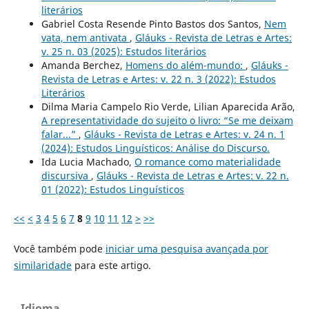
literários
Gabriel Costa Resende Pinto Bastos dos Santos,
Nem
vata, nem antivata
,
Gláuks - Revista de Letras e Artes:
v. 25 n. 03 (2025): Estudos literários
Amanda Berchez,
Homens do além-mundo:
,
Gláuks -
Revista de Letras e Artes: v. 22 n. 3 (2022): Estudos
Literários
Dilma Maria Campelo Rio Verde, Lilian Aparecida Arão,
A representatividade do sujeito o livro: “Se me deixam
falar...”
,
Gláuks - Revista de Letras e Artes: v. 24 n. 1
(2024): Estudos Linguísticos: Análise do Discurso.
Ida Lucia Machado,
O romance como materialidade
discursiva
,
Gláuks - Revista de Letras e Artes: v. 22 n.
01 (2022): Estudos Linguísticos
<<
<
3
4
5
6
7
8
9
10
11
12
>
>>
Você também pode
iniciar uma pesquisa avançada por
similaridade
para este artigo.
Idioma