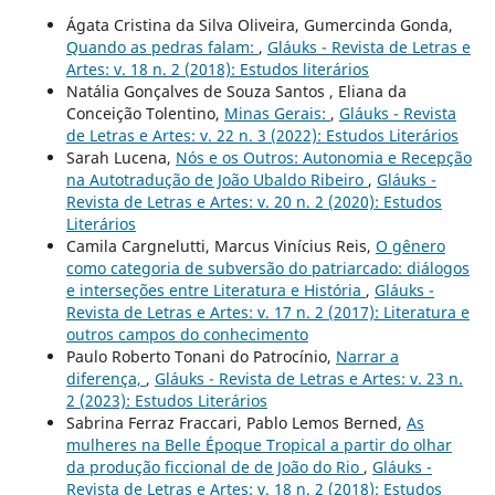
Ágata Cristina da Silva Oliveira, Gumercinda Gonda,
Quando as pedras falam:
,
Gláuks - Revista de Letras e
Artes: v. 18 n. 2 (2018): Estudos literários
Natália Gonçalves de Souza Santos , Eliana da
Conceição Tolentino,
Minas Gerais:
,
Gláuks - Revista
de Letras e Artes: v. 22 n. 3 (2022): Estudos Literários
Sarah Lucena,
Nós e os Outros: Autonomia e Recepção
na Autotradução de João Ubaldo Ribeiro
,
Gláuks -
Revista de Letras e Artes: v. 20 n. 2 (2020): Estudos
Literários
Camila Cargnelutti, Marcus Vinícius Reis,
O gênero
como categoria de subversão do patriarcado: diálogos
e interseções entre Literatura e História
,
Gláuks -
Revista de Letras e Artes: v. 17 n. 2 (2017): Literatura e
outros campos do conhecimento
Paulo Roberto Tonani do Patrocínio,
Narrar a
diferença,
,
Gláuks - Revista de Letras e Artes: v. 23 n.
2 (2023): Estudos Literários
Sabrina Ferraz Fraccari, Pablo Lemos Berned,
As
mulheres na Belle Époque Tropical a partir do olhar
da produção ficcional de de João do Rio
,
Gláuks -
Revista de Letras e Artes: v. 18 n. 2 (2018): Estudos