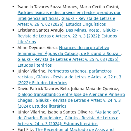
Isabella Tavares Sozza Moraes, Maria Cecilia Casini,
Padrões lexicais e discursivos em textos gerados por
inteligência artificial
,
Gláuks - Revista de Letras e
Artes: v. 26 n. 02 (2026): Estudos Linguísticos
Cristiano Santos Araujo,
Das Minas, Rosa:
,
Gláuks -
Revista de Letras e Artes: v. 22 n. 3 (2022): Estudos
Literários
Aline Deyques Viera,
Nuances do corpo afetivo
feminino, em Águas da Cabaça, de Elizandra Souza.
,
Gláuks - Revista de Letras e Artes: v. 25 n. 03 (2025):
Estudos literários
Júnior Vilarino,
Perímetros urbanos, parâmetros
racistas
,
Gláuks - Revista de Letras e Artes: v. 22 n. 3
(2022): Estudos Literários
David Patrick Tavares Belo, Juliana Maia de Queiroz,
Diálogo transatlântico entre José de Alencar e Pinheiro
Chagas
,
Gláuks - Revista de Letras e Artes: v. 24 n. 3
(2024): Estudos literários
Júnior Vilarino, Isabela Santos Oliveira,
“As janelas”,
de Charles Baudelaire
,
Gláuks - Revista de Letras e
Artes: v. 24 n. 3 (2024): Estudos literários
Earl Fitz,
The Reception of Machado de Assis and