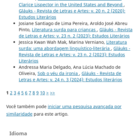
Clarice Lispector in the United States and Beyond
,
Gláuks - Revista de Letras e Artes: v. 20 n. 2 (2020):
Estudos Literários
Josiane Santiago de Lima Pereira, Aroldo José Abreu
Pinto,
Literatura surda para crianças
,
Gláuks - Revista
de Letras e Artes: v. 23 n. 2 (2023): Estudos Literários
Jessica Kwan Wah Mak, Marina Verniano,
Literatura
surda: uma abordagem linguístico-literária
,
Gláuks -
Revista de Letras e Artes: v. 23 n. 2 (2023): Estudos
Literários
Andressa Maria Delgado, Ana Lúcia Machado de
Oliveira,
Sob o véu da ironia
,
Gláuks - Revista de
Letras e Artes: v. 24 n. 3 (2024): Estudos literários
1
2
3
4
5
6
7
8
9
10
>
>>
Você também pode
iniciar uma pesquisa avançada por
similaridade
para este artigo.
Idioma