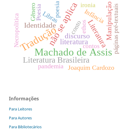
não se aplica
poesia
Manipulação
ironia
Gênero
páginas pré-textuais
Poesia
Infância
Libras
Necropolítica
Literatura
conto
ethos
Identidade
Tradução
discurso
literatura
contos
Machado de Assis
Literatura Brasileira
pandemia
Joaquim Cardozo
Informações
Para Leitores
Para Autores
Para Bibliotecários